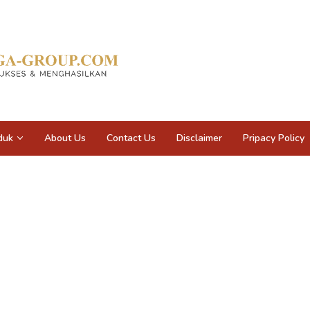
duk
About Us
Contact Us
Disclaimer
Pripacy Policy