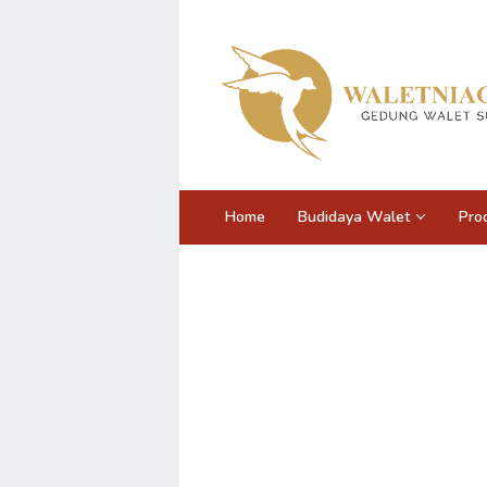
Loncat
ke
konten
Home
Budidaya Walet
Pro