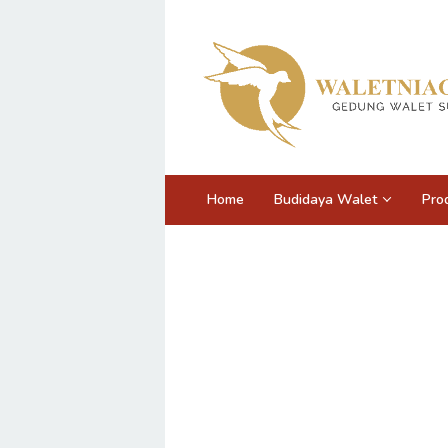
Loncat
ke
konten
Home
Budidaya Walet
Pro