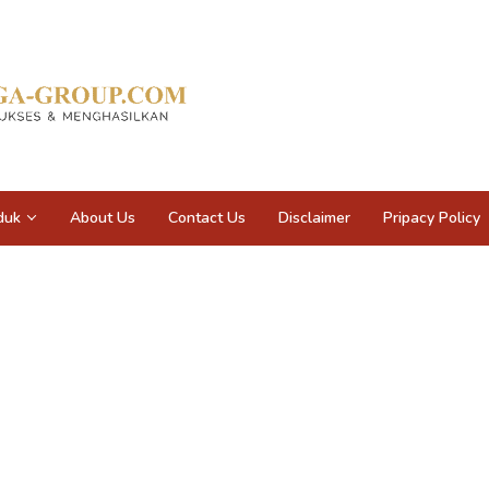
duk
About Us
Contact Us
Disclaimer
Pripacy Policy