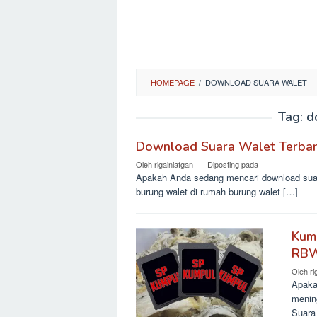
HOMEPAGE
/
DOWNLOAD SUARA WALET
Tag:
d
Download Suara Walet Terbar
Oleh
rigainiafgan
Diposting pada
Apakah Anda sedang mencari download suara
burung walet di rumah burung walet […]
Kump
RBW
Oleh
ri
Apaka
menin
Suara