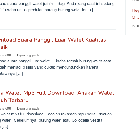
ad suara panggil walet jernih – Bagi Anda yang saat ini sedang
ki usaha untuk produksi sarang burung walet tentu […]
Har
M
In U
load Suara Panggil Luar Walet Kualitas
aik
ans 696
Diposting pada
ad suara panggil luar walet – Usaha ternak burung walet saat
engah menjadi bisnis yang cukup menguntungkan karena
ntaannya […]
ra Walet Mp3 Full Download, Anakan Walet
uh Terbaru
ans 696
Diposting pada
 walet mp3 full download – adalah rekaman mp3 berisi kicauan
 walet. Sebelumnya, burung walet atau Collocalia vestita
h […]