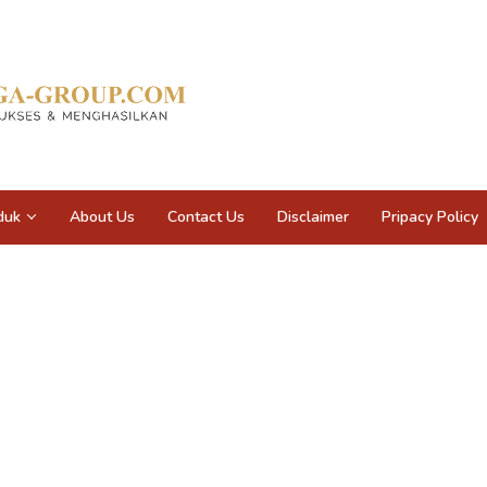
duk
About Us
Contact Us
Disclaimer
Pripacy Policy