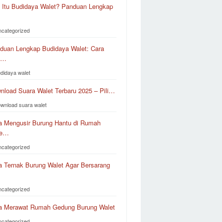
 Itu Budidaya Walet? Panduan Lengkap
ncategorized
duan Lengkap Budidaya Walet: Cara
k…
udidaya walet
nload Suara Walet Terbaru 2025 – Pili…
ownload suara walet
a Mengusir Burung Hantu di Rumah
le…
ncategorized
a Ternak Burung Walet Agar Bersarang
ncategorized
a Merawat Rumah Gedung Burung Walet
ncategorized