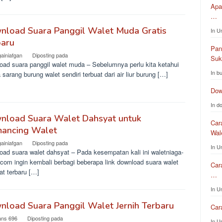
Apa
…
nload Suara Panggil Walet Muda Gratis
In U
baru
Pan
gainiafgan
Diposting pada
Su
oad suara panggil walet muda – Sebelumnya perlu kita ketahui
In b
sarang burung walet sendiri terbuat dari air liur burung […]
Dow
In d
nload Suara Walet Dahsyat untuk
Car
ancing Walet
Wa
gainiafgan
Diposting pada
In U
oad suara walet dahsyat – Pada kesempatan kali ini waletniaga-
com ingin kembali berbagi beberapa link download suara walet
Car
at terbaru […]
…
In U
load Suara Panggil Walet Jernih Terbaru
Car
ans 696
Diposting pada
In U