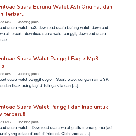
nload Suara Burung Walet Asli Original dan
ih Terbaru
ans 696
Diposting pada
oad suara walet mp3, download suara burung walet, download
walet terbaru, download suara walet panggil, download suara
inap
nload Suara Walet Panggil Eagle Mp3
is
ans 696
Diposting pada
oad suara walet panggil eagle – Suara walet dengan nama SP.
sudah tidak asing lagi di telinga kita dan […]
nload Suara Walet Panggil dan Inap untuk
 terbaru!!
ans 696
Diposting pada
oad suara walet – Download suara walet gratis memang menjadi
unci yang selalu di cari di internet. Oleh karena […]