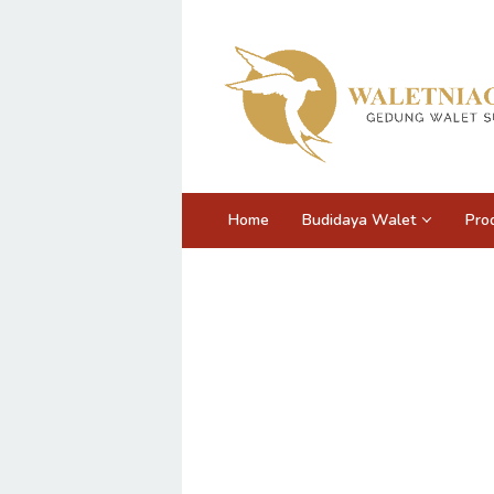
Loncat
ke
konten
Home
Budidaya Walet
Pro