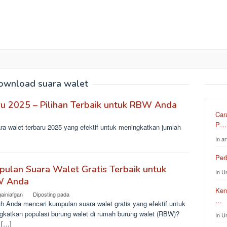
ownload suara walet
u 2025 – Pilihan Terbaik untuk RBW Anda
Car
P…
 walet terbaru 2025 yang efektif untuk meningkatkan jumlah
In ar
Per
ulan Suara Walet Gratis Terbaik untuk
In U
 Anda
Ken
gainiafgan
Diposting pada
…
h Anda mencari kumpulan suara walet gratis yang efektif untuk
gkatkan populasi burung walet di rumah burung walet (RBW)?
In U
 […]