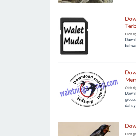
Dow
Ter
Oleh
ri
Downl
bahwa 
Dow
Mem
Oleh
ri
Downl
group.
dahsy
Down
Oleh
g