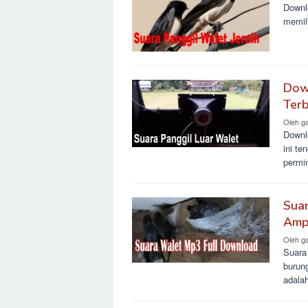
Downlo
memili
Down
Terb
Oleh
g
Downlo
ini t
permi
Sua
Amp
Oleh
g
Suara
burung
adala