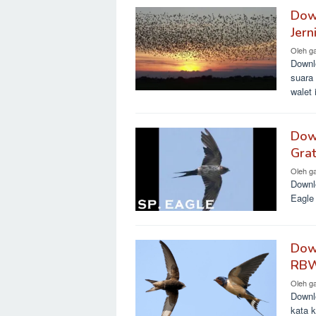
Dow
Jern
Oleh
g
Downl
suara 
walet 
Dow
Grat
Oleh
g
Downl
Eagle 
Dow
RBW
Oleh
g
Downl
kata k