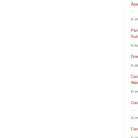
Apa
…
In U
Pan
Su
In b
Dow
In d
Car
Wa
In U
Car
…
In U
Car
In U