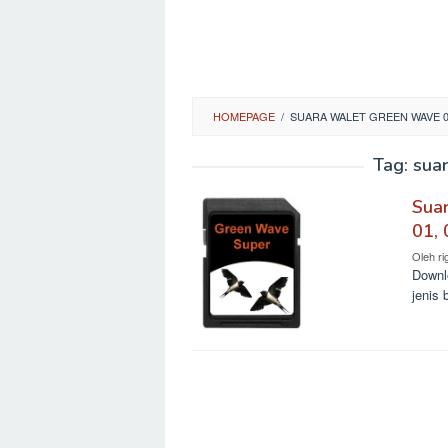
HOMEPAGE
/
SUARA WALET GREEN WAVE 
Tag:
sua
Sua
01, 
Oleh
ri
Downl
jenis 