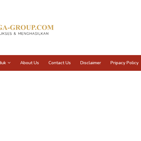
duk
About Us
Contact Us
Disclaimer
Pripacy Policy