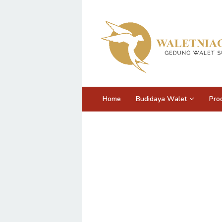
Loncat
ke
konten
Home
Budidaya Walet
Pro