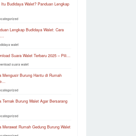
 Itu Budidaya Walet? Panduan Lengkap
ncategorized
duan Lengkap Budidaya Walet: Cara
k…
udidaya walet
nload Suara Walet Terbaru 2025 – Pili…
ownload suara walet
a Mengusir Burung Hantu di Rumah
le…
ncategorized
a Ternak Burung Walet Agar Bersarang
ncategorized
a Merawat Rumah Gedung Burung Walet
ncategorized