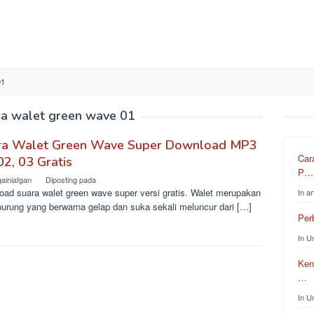
01
ra walet green wave 01
ra Walet Green Wave Super Download MP3
Car
02, 03 Gratis
P…
gainiafgan
Diposting pada
oad suara walet green wave super versi gratis. Walet merupakan
In ar
burung yang berwarna gelap dan suka sekali meluncur dari […]
Per
In U
Ken
…
In U