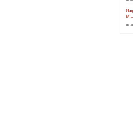
Har
M
In U