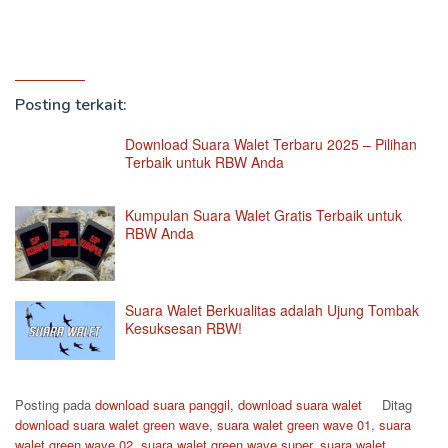
Posting terkait:
Download Suara Walet Terbaru 2025 – Pilihan
Terbaik untuk RBW Anda
Kumpulan Suara Walet Gratis Terbaik untuk
RBW Anda
Suara Walet Berkualitas adalah Ujung Tombak
Kesuksesan RBW!
Posting pada
download suara panggil
,
download suara walet
Ditag
download suara walet green wave
,
suara walet green wave 01
,
suara
walet green wave 02
,
suara walet green wave super
,
suara walet