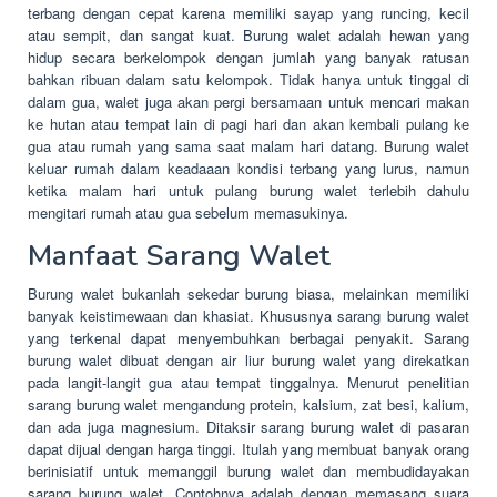
terbang dengan cepat karena memiliki sayap yang runcing, kecil
atau sempit, dan sangat kuat. Burung walet adalah hewan yang
hidup secara berkelompok dengan jumlah yang banyak ratusan
bahkan ribuan dalam satu kelompok. Tidak hanya untuk tinggal di
dalam gua, walet juga akan pergi bersamaan untuk mencari makan
ke hutan atau tempat lain di pagi hari dan akan kembali pulang ke
gua atau rumah yang sama saat malam hari datang. Burung walet
keluar rumah dalam keadaaan kondisi terbang yang lurus, namun
ketika malam hari untuk pulang burung walet terlebih dahulu
mengitari rumah atau gua sebelum memasukinya.
Manfaat Sarang Walet
Burung walet bukanlah sekedar burung biasa, melainkan memiliki
banyak keistimewaan dan khasiat. Khususnya sarang burung walet
yang terkenal dapat menyembuhkan berbagai penyakit. Sarang
burung walet dibuat dengan air liur burung walet yang direkatkan
pada langit-langit gua atau tempat tinggalnya. Menurut penelitian
sarang burung walet mengandung protein, kalsium, zat besi, kalium,
dan ada juga magnesium. Ditaksir sarang burung walet di pasaran
dapat dijual dengan harga tinggi. Itulah yang membuat banyak orang
berinisiatif untuk memanggil burung walet dan membudidayakan
sarang burung walet. Contohnya adalah dengan memasang suara