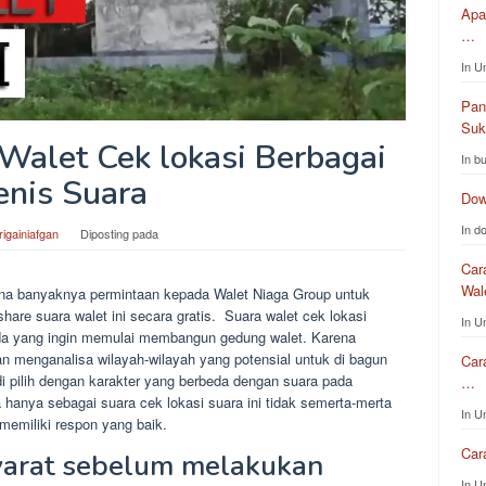
Apa
…
In U
Pan
Su
alet Cek lokasi Berbagai
In b
enis Suara
Dow
In d
rigainiafgan
Diposting pada
Car
Wa
na banyaknya permintaan kepada Walet Niaga Group untuk
 share suara walet ini secara gratis. Suara walet cek lokasi
In U
da yang ingin memulai membangun gedung walet. Karena
n menganalisa wilayah-wilayah yang potensial untuk di bagun
Car
di pilih dengan karakter yang berbeda dengan suara pada
…
 hanya sebagai suara cek lokasi suara ini tidak semerta-merta
In U
memiliki respon yang baik.
Car
arat sebelum melakukan
In U