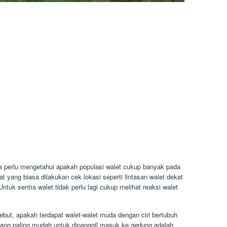
ita perlu mengetahui apakah populasi walet cukup banyak pada
t yang biasa dilakukan cek lokasi seperti lintasan walet dekat
tuk sentra walet tidak perlu lagi cukup melihat reaksi walet
rsebut, apakah terdapat walet-walet muda dengan ciri bertubuh
na yang paling mudah untuk dipanggil masuk ke gedung adalah