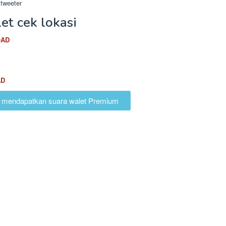
tweeter
t cek lokasi
AD
AD
tuk mendapatkan suara walet Premium