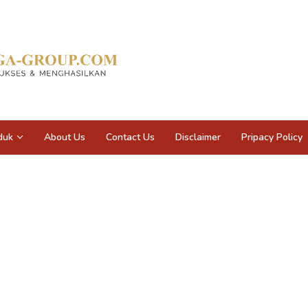
duk
About Us
Contact Us
Disclaimer
Pripacy Policy