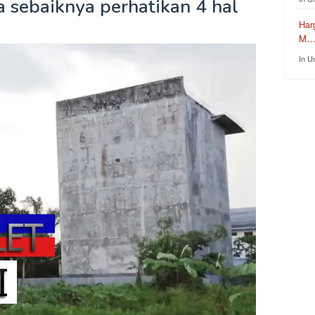
a sebaiknya perhatikan 4 hal
Har
M
In U