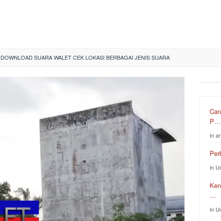
DOWNLOAD SUARA WALET CEK LOKASI BERBAGAI JENIS SUARA
Car
P…
In ar
Per
In U
Ken
…
In U