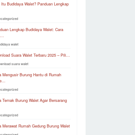
 Itu Budidaya Walet? Panduan Lengkap
ncategorized
duan Lengkap Budidaya Walet: Cara
k…
udidaya walet
nload Suara Walet Terbaru 2025 – Pili…
ownload suara walet
a Mengusir Burung Hantu di Rumah
le…
ncategorized
a Ternak Burung Walet Agar Bersarang
ncategorized
a Merawat Rumah Gedung Burung Walet
ncategorized